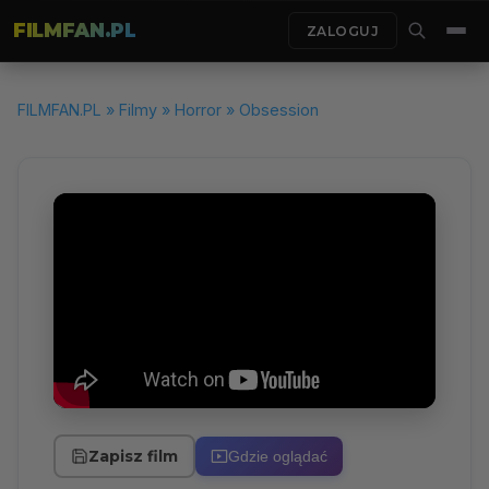
FILMFAN.PL
ZALOGUJ
FILMFAN.PL
»
Filmy
»
Horror
» Obsession
Zapisz film
Gdzie oglądać