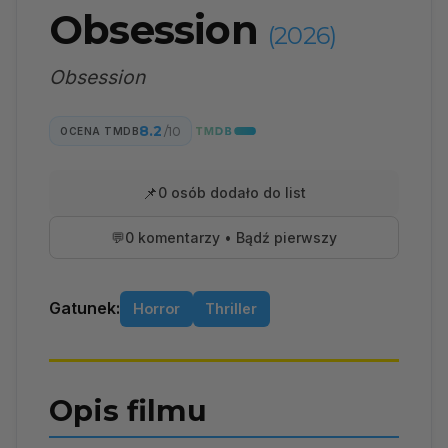
Obsession
(2026)
Obsession
8.2
/10
OCENA TMDB
📌
0 osób dodało do list
💬
0 komentarzy • Bądź pierwszy
Gatunek:
Horror
Thriller
Opis filmu