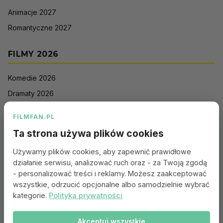
Animacje 2027
Romantyczne 2027
FILMY 2026
Komedie 2026
Dramaty 2026
Filmy akcji 2026
FILMFAN.PL
Horrory 2026
Ta strona używa plików cookies
Thrillery 2026
Używamy plików cookies, aby zapewnić prawidłowe
Sci-Fi 2026
działanie serwisu, analizować ruch oraz - za Twoją zgodą
Animacje 2026
- personalizować treści i reklamy. Możesz zaakceptować
wszystkie, odrzucić opcjonalne albo samodzielnie wybrać
Romantyczne 2026
kategorie.
Polityka prywatności
Akceptuj wszystkie