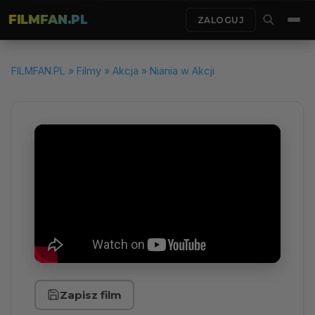
FILMFAN.PL
ZALOGUJ
FILMFAN.PL
»
Filmy
»
Akcja
» Niania w Akcji
Zapisz film