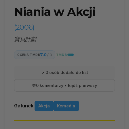
Niania w Akcji
(2006)
寶貝計劃
7.0
/10
OCENA TMDB
📌
0 osób dodało do list
💬
0 komentarzy • Bądź pierwszy
Gatunek:
Akcja
Komedia