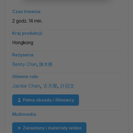
Czas trwania:
2 godz. 14 min.
Kraj produkcji:
Hongkong
Reżyseria:
Benny Chan
,
陳木勝
Główne role:
Jackie Chan
,
古天樂
,
許冠文
Pełna obsada i filmowcy
Multimedia:
Zwiastuny i materiały wideo