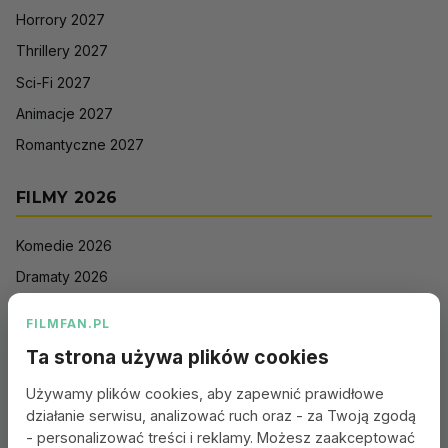
Horrory 2027
Thrillery 2027
Sci-Fi 2027
Animacje 2027
Romantyczne 2027
FILMY 2026
Komedie 2026
Dramaty 2026
Filmy akcji 2026
FILMFAN.PL
Horrory 2026
Ta strona używa plików cookies
Thrillery 2026
Używamy plików cookies, aby zapewnić prawidłowe
Sci-Fi 2026
działanie serwisu, analizować ruch oraz - za Twoją zgodą
Animacje 2026
- personalizować treści i reklamy. Możesz zaakceptować