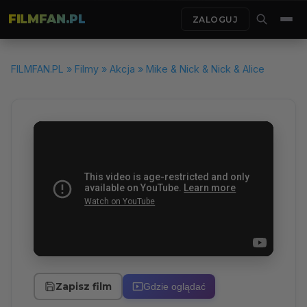
FILMFAN.PL
ZALOGUJ
FILMFAN.PL
»
Filmy
»
Akcja
» Mike & Nick & Nick & Alice
Zapisz film
Gdzie oglądać