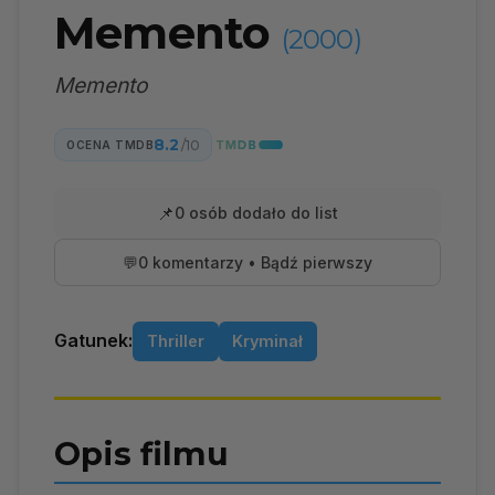
Memento
(2000)
Memento
8.2
/10
OCENA TMDB
📌
0 osób dodało do list
💬
0 komentarzy • Bądź pierwszy
Gatunek:
Thriller
Kryminał
Opis filmu