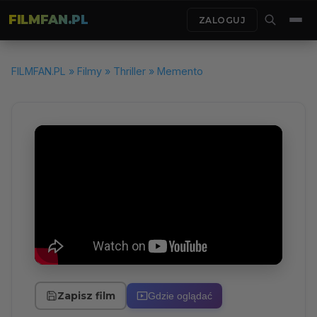
FILMFAN.PL
ZALOGUJ
FILMFAN.PL
»
Filmy
»
Thriller
» Memento
Zapisz film
Gdzie oglądać