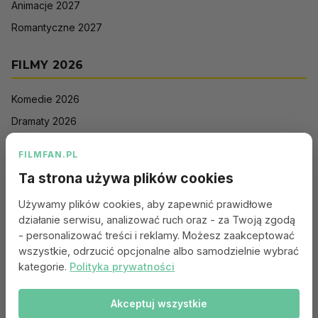
Animacje 2027
Romantyczne 2027
FILMY 2026
Komedie 2026
Dramaty 2026
Filmy akcji 2026
FILMFAN.PL
Horrory 2026
Ta strona używa plików cookies
Thrillery 2026
Używamy plików cookies, aby zapewnić prawidłowe
Sci-Fi 2026
działanie serwisu, analizować ruch oraz - za Twoją zgodą
Animacje 2026
- personalizować treści i reklamy. Możesz zaakceptować
wszystkie, odrzucić opcjonalne albo samodzielnie wybrać
Romantyczne 2026
kategorie.
Polityka prywatności
Akceptuj wszystkie
Portal:
Kontakt
|
Polityka Prywatności
|
Regulamin
|
Reklama
|