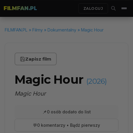
FILMFAN.PL
ZALOGUJ
FILMFAN.PL
»
Filmy
»
Dokumentalny
» Magic Hour
Zapisz film
Magic Hour
(2026)
Magic Hour
📌
0 osób dodało do list
💬
0 komentarzy • Bądź pierwszy