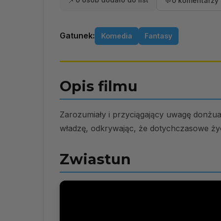
📌
💬
0 komentarzy 
Gatunek:
Komedia
Fantasy
Opis filmu
Zarozumiały i przyciągający uwagę donżuan
władzę, odkrywając, że dotychczasowe życ
Zwiastun