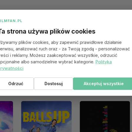
FILMFAN.PL
Ta strona używa plików cookies
żywamy plików cookies, aby zapewnić prawidłowe działanie
erwisu, analizować ruch oraz - za Twoją zgodą - personalizować
reści i reklamy. Możesz zaakceptować wszystkie, odrzucić
pcjonalne albo samodzielnie wybrać kategorie.
Polityka
rywatności
 się spodobać
Odrzuć
Dostosuj
Akceptuj wszystkie