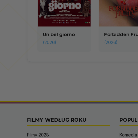
Un bel giorno
Forbidden Fru
(2026)
(2026)
FILMY WEDŁUG ROKU
POPUL
Filmy 2028
Komedia