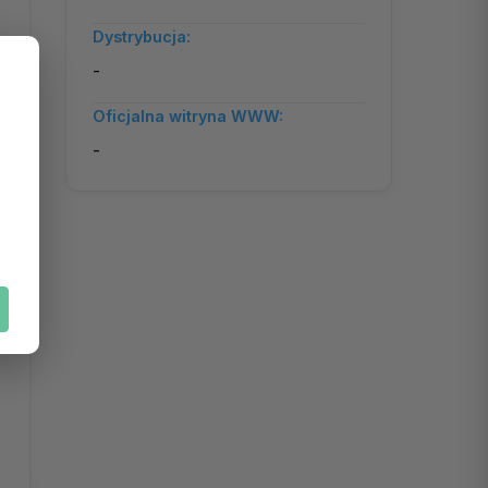
Dystrybucja:
-
Oficjalna witryna WWW:
-