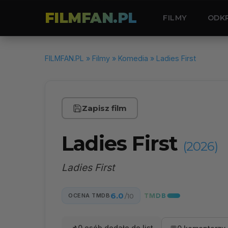
FILMFAN.PL
FILMY
ODK
FILMFAN.PL
»
Filmy
»
Komedia
» Ladies First
Zapisz film
Ladies First
(2026)
Ladies First
6.0
OCENA TMDB
/10
0 osób dodało do list