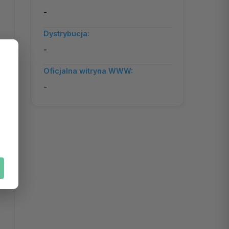
-
Dystrybucja:
-
Oficjalna witryna WWW:
-