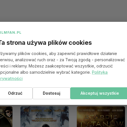
FILMFAN.PL
Ta strona używa plików cookies
żywamy plików cookies, aby zapewnić prawidłowe działanie
erwisu, analizować ruch oraz - za Twoją zgodą - personalizować
reści i reklamy. Możesz zaakceptować wszystkie, odrzucić
pcjonalne albo samodzielnie wybrać kategorie.
Polityka
rywatności
 się spodobać
Odrzuć
Dostosuj
Akceptuj wszystkie