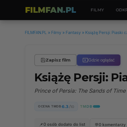
FILMFAN.PL
FILMY
ODK
FILMFAN.PL
»
Filmy
»
Fantasy
» Książę Persji: Piaski 
Zapisz film
Gdzie oglądać
Książę Persji: P
Prince of Persia: The Sands of Time
6.3
OCENA TMDB
/10
📌
0 osób dodało do list
💬
0 komentarzy 