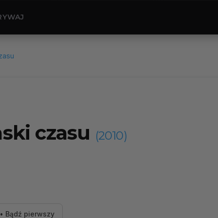
RYWAJ
czasu
iaski czasu
(2010)
• Bądź pierwszy