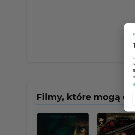
U
s
t
o
p
Filmy, które mogą ci