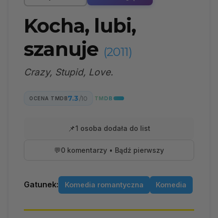
Kocha, lubi,
szanuje
(2011)
Crazy, Stupid, Love.
7.3
/10
OCENA TMDB
📌
1 osoba dodała do list
💬
0 komentarzy • Bądź pierwszy
Gatunek:
Komedia romantyczna
Komedia