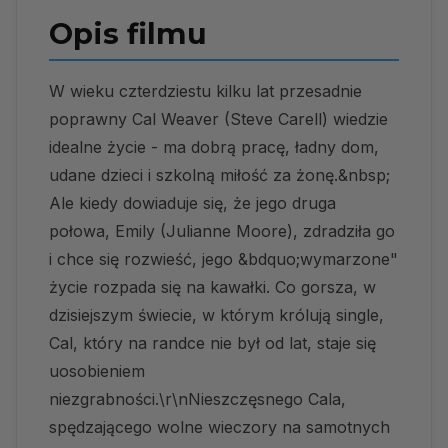
Opis filmu
W wieku czterdziestu kilku lat przesadnie
poprawny Cal Weaver (Steve Carell) wiedzie
idealne życie - ma dobrą pracę, ładny dom,
udane dzieci i szkolną miłość za żonę.&nbsp;
Ale kiedy dowiaduje się, że jego druga
połowa, Emily (Julianne Moore), zdradziła go
i chce się rozwieść, jego &bdquo;wymarzone"
życie rozpada się na kawałki. Co gorsza, w
dzisiejszym świecie, w którym królują single,
Cal, który na randce nie był od lat, staje się
uosobieniem
niezgrabności.\r\nNieszczęsnego Cala,
spędzającego wolne wieczory na samotnych