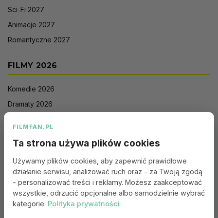
Sci-Fi 2027
Animacje 2027
Romantyczne 2027
FILMY 2026
Komedie 2026
Dramaty 2026
Filmy akcji 2026
FILMFAN.PL
Horrory 2026
Ta strona używa plików cookies
Thrillery 2026
Używamy plików cookies, aby zapewnić prawidłowe
Sci-Fi 2026
działanie serwisu, analizować ruch oraz - za Twoją zgodą
Animacje 2026
- personalizować treści i reklamy. Możesz zaakceptować
wszystkie, odrzucić opcjonalne albo samodzielnie wybrać
Romantyczne 2026
kategorie.
Polityka prywatności