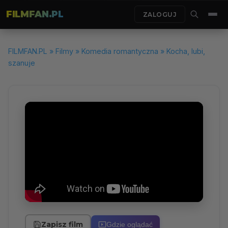
FILMFAN.PL
ZALOGUJ
FILMFAN.PL
»
Filmy
»
Komedia romantyczna
» Kocha, lubi,
szanuje
Zapisz film
Gdzie oglądać