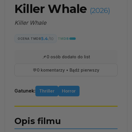
Killer Whale
(2026)
Killer Whale
5.4
/10
OCENA TMDB
📌
0 osób dodało do list
💬
0 komentarzy • Bądź pierwszy
Gatunek:
Thriller
Horror
Opis filmu