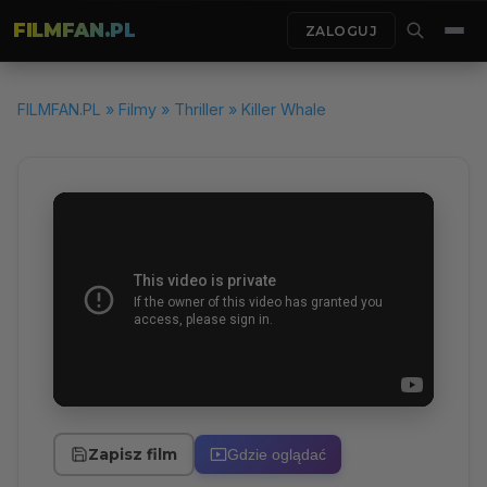
FILMFAN.PL
ZALOGUJ
FILMFAN.PL
»
Filmy
»
Thriller
» Killer Whale
Zapisz film
Gdzie oglądać