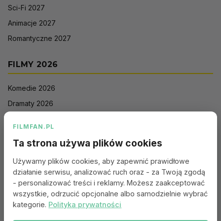
Sci-Fi 2027
Animacje 2027
Romantyczne 2027
FILMY 2026
Komedie 2026
Dramaty 2026
Filmy akcji 2026
FILMFAN.PL
Horrory 2026
Ta strona używa plików cookies
Thrillery 2026
Używamy plików cookies, aby zapewnić prawidłowe
Sci-Fi 2026
działanie serwisu, analizować ruch oraz - za Twoją zgodą
Animacje 2026
- personalizować treści i reklamy. Możesz zaakceptować
wszystkie, odrzucić opcjonalne albo samodzielnie wybrać
Romantyczne 2026
kategorie.
Polityka prywatności