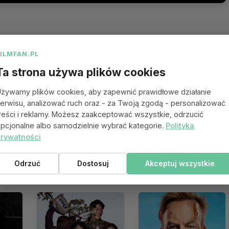
FILMFAN.PL
Ta strona używa plików cookies
żywamy plików cookies, aby zapewnić prawidłowe działanie
erwisu, analizować ruch oraz - za Twoją zgodą - personalizować
reści i reklamy. Możesz zaakceptować wszystkie, odrzucić
pcjonalne albo samodzielnie wybrać kategorie.
Polityka
rywatności
 się spodobać
Odrzuć
Dostosuj
Akceptuj wszystkie