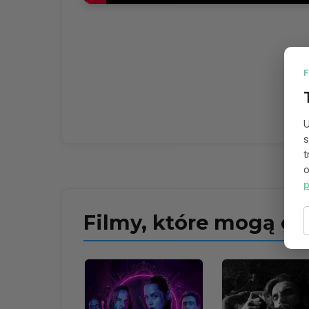
U
s
t
o
p
Filmy, które mogą ci