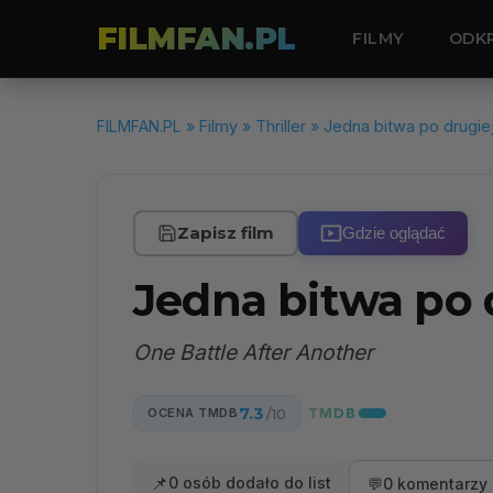
FILMFAN.PL
FILMY
ODK
FILMFAN.PL
»
Filmy
»
Thriller
» Jedna bitwa po drugie
Zapisz film
Gdzie oglądać
Jedna bitwa po 
One Battle After Another
7.3
OCENA TMDB
/10
📌
0 osób dodało do list
💬
0 komentarzy 