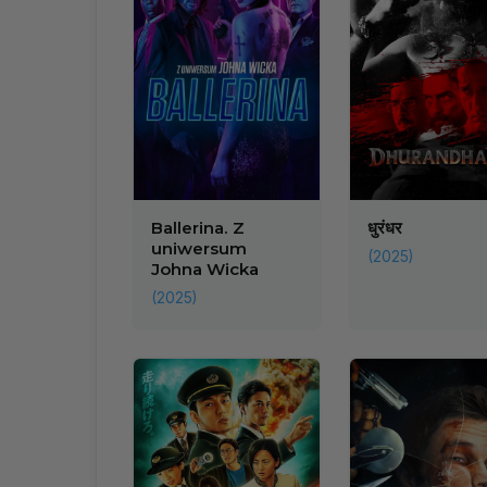
Ballerina. Z
धुरंधर
uniwersum
(2025)
Johna Wicka
(2025)