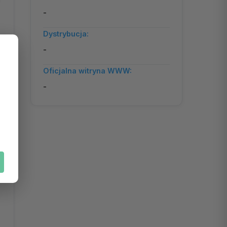
-
Dystrybucja:
-
Oficjalna witryna WWW:
-