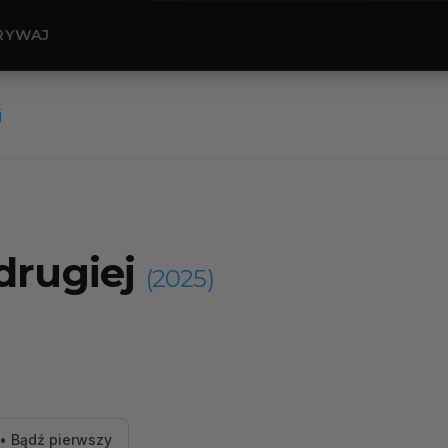
RYWAJ
j
drugiej
(2025)
• Bądź pierwszy