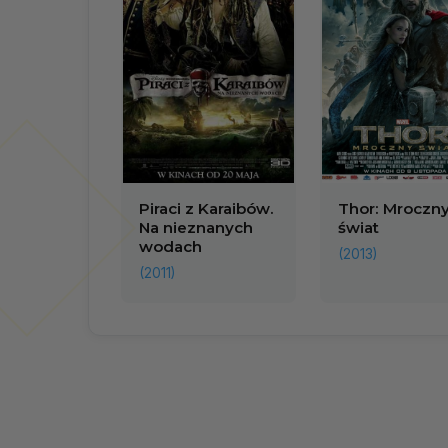
Piraci z Karaibów.
Thor: Mroczn
Na nieznanych
świat
wodach
(2013)
(2011)