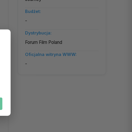
Budżet:
-
Dystrybucja:
Forum Film Poland
Oficjalna witryna WWW:
-