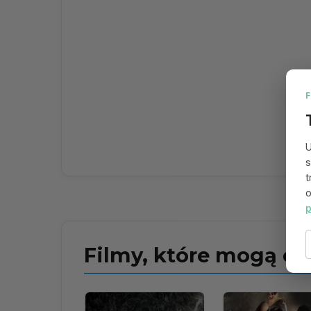
U
s
t
o
p
Filmy, które mogą ci