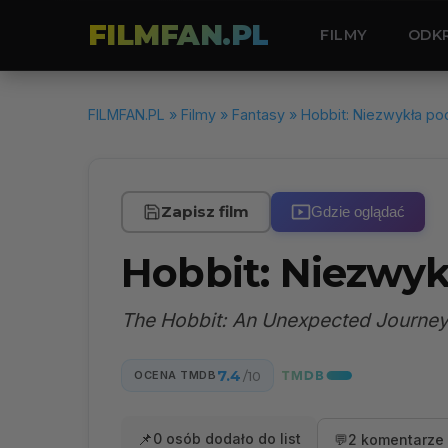
FILMFAN.PL
FILMY
ODK
FILMFAN.PL
»
Filmy
»
Fantasy
» Hobbit: Niezwykła po
Zapisz film
Gdzie oglądać
Hobbit: Niezwy
The Hobbit: An Unexpected Journe
7.4
OCENA TMDB
/10
📌
0 osób dodało do list
💬
2 komentarze