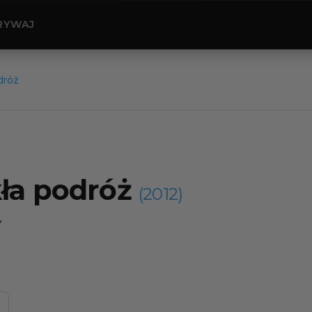
RYWAJ
dróż
kła podróż
(2012)
y