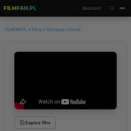
FILMFAN.PL
ZALOGUJ
FILMFAN.PL
»
Filmy
»
Animacja
» David
Zapisz film