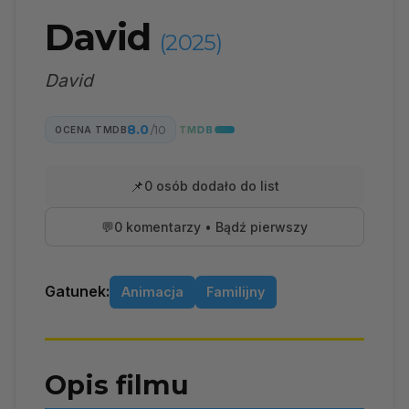
David
(2025)
David
8.0
/10
OCENA TMDB
📌
0 osób dodało do list
💬
0 komentarzy • Bądź pierwszy
Gatunek:
Animacja
Familijny
Opis filmu