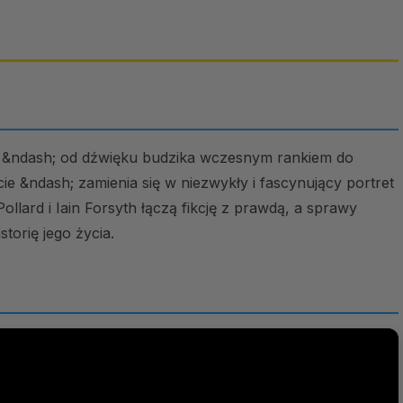
 &ndash; od dźwięku budzika wczesnym rankiem do
 &ndash; zamienia się w niezwykły i fascynujący portret
llard i Iain Forsyth łączą fikcję z prawdą, a sprawy
torię jego życia.