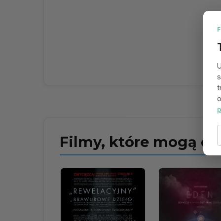
U
s
t
o
p
Filmy, które mogą ci