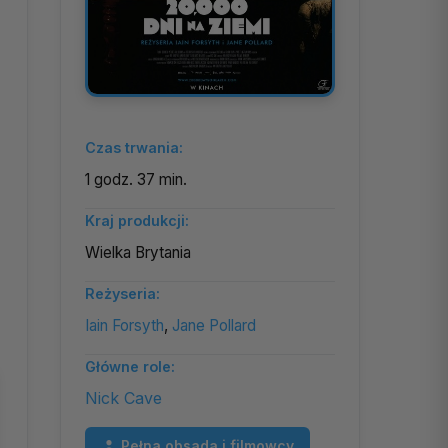
Czas trwania:
1 godz. 37 min.
Kraj produkcji:
Wielka Brytania
Reżyseria:
Iain Forsyth
,
Jane Pollard
Główne role:
Nick Cave
Pełna obsada i filmowcy