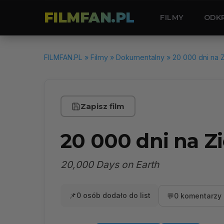
FILMFAN.PL
FILMY
ODK
FILMFAN.PL
»
Filmy
»
Dokumentalny
» 20 000 dni na 
Zapisz film
20 000 dni na Z
20,000 Days on Earth
📌
0 osób dodało do list
💬
0 komentarzy 