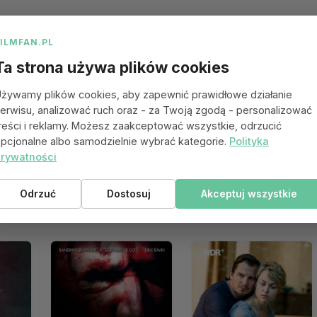
FILMFAN.PL
Ta strona używa plików cookies
żywamy plików cookies, aby zapewnić prawidłowe działanie
erwisu, analizować ruch oraz - za Twoją zgodą - personalizować
reści i reklamy. Możesz zaakceptować wszystkie, odrzucić
pcjonalne albo samodzielnie wybrać kategorie.
Polityka
rywatności
Odrzuć
Dostosuj
Akceptuj wszystkie
 się spodobać