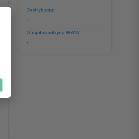
Dystrybucja:
-
Oficjalna witryna WWW:
-