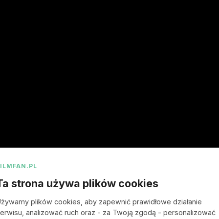
ź swój na
FILMFAN.PL
Ta strona używa plików cookies
żywamy plików cookies, aby zapewnić prawidłowe działanie
erwisu, analizować ruch oraz - za Twoją zgodą - personalizować