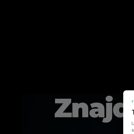
Znajd
U
s