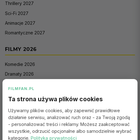
Thrillery 2027
Sci-Fi 2027
Animacje 2027
Romantyczne 2027
FILMY 2026
Komedie 2026
Dramaty 2026
Filmy akcji 2026
FILMFAN.PL
Horrory 2026
Ta strona używa plików cookies
Thrillery 2026
Używamy plików cookies, aby zapewnić prawidłowe
Sci-Fi 2026
działanie serwisu, analizować ruch oraz - za Twoją zgodą
Animacje 2026
- personalizować treści i reklamy. Możesz zaakceptować
wszystkie, odrzucić opcjonalne albo samodzielnie wybrać
Romantyczne 2026
kategorie.
Polityka prywatności