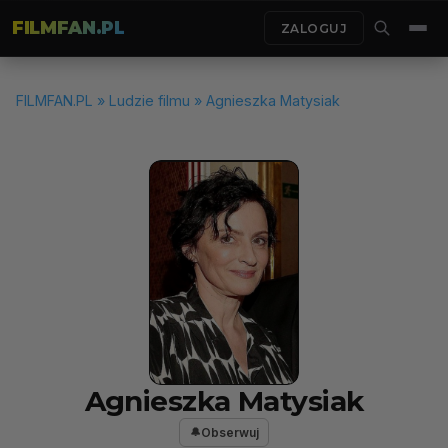
FILMFAN.PL
ZALOGUJ
FILMFAN.PL
»
Ludzie filmu
» Agnieszka Matysiak
Agnieszka Matysiak
Obserwuj
🔔