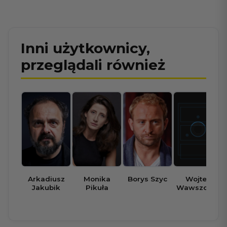
Inni użytkownicy,
przeglądali również
Arkadiusz
Monika
Borys Szyc
Wojtek
Jakubik
Pikuła
Wawszczyk