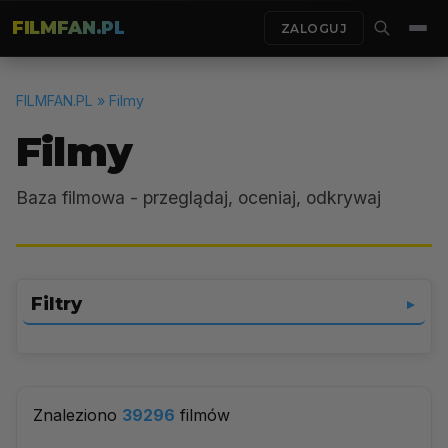
FILMFAN.PL
ZALOGUJ
FILMFAN.PL
» Filmy
Filmy
Baza filmowa - przeglądaj, oceniaj, odkrywaj
Filtry
▼
Wybierz gatunek
▼
Znaleziono
39296
filmów