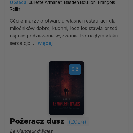
Obsada:
Juliette Armanet, Bastien Bouillon, François
Rollin
Cécile marzy o otwarciu własnej restauracji dla
miłośników dobrej kuchni, lecz los stawia przed
nią niespodziewane wyzwanie. Po nagłym ataku
serca ojc...
więcej
6.2
Pożeracz dusz
(2024)
Le Mangeur d'âmes