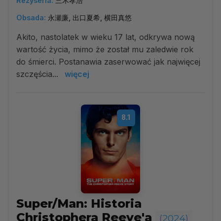
Reżyseria:
三木孝浩
Obsada:
永瀬廉, 出口夏希, 横田真悠
Akito, nastolatek w wieku 17 lat, odkrywa nową
wartość życia, mimo że został mu zaledwie rok
do śmierci. Postanawia zaserwować jak najwięcej
szczęścia...
więcej
8.1
Super/Man: Historia
Christophera Reeve'a
(2024)