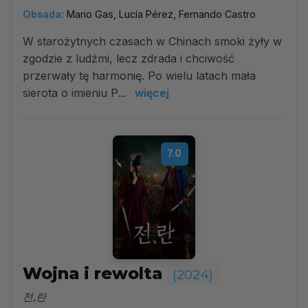
Obsada:
Mario Gas, Lucía Pérez, Fernando Castro
W starożytnych czasach w Chinach smoki żyły w
zgodzie z ludźmi, lecz zdrada i chciwość
przerwały tę harmonię. Po wielu latach mała
sierota o imieniu P...
więcej
7.0
Wojna i rewolta
(2024)
전,란