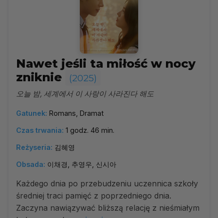
Nawet jeśli ta miłość w nocy
zniknie
(2025)
오늘 밤, 세계에서 이 사랑이 사라진다 해도
Gatunek:
Romans, Dramat
Czas trwania:
1 godz. 46 min.
Reżyseria:
김혜영
Obsada:
이채경, 추영우, 신시아
Każdego dnia po przebudzeniu uczennica szkoły
średniej traci pamięć z poprzedniego dnia.
Zaczyna nawiązywać bliższą relację z nieśmiałym