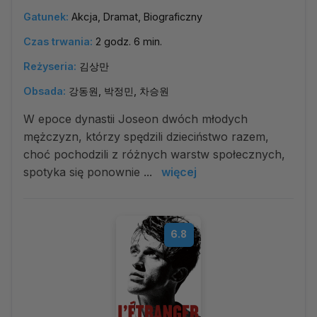
Gatunek:
Akcja, Dramat, Biograficzny
Czas trwania:
2 godz. 6 min.
Reżyseria:
김상만
Obsada:
강동원, 박정민, 차승원
W epoce dynastii Joseon dwóch młodych
mężczyzn, którzy spędzili dzieciństwo razem,
choć pochodzili z różnych warstw społecznych,
spotyka się ponownie ...
więcej
6.8