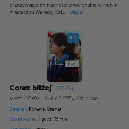
przeżywających trudności emocjonalne w małym
miasteczku Wenecji, Kal...
więcej
8.4
Coraz bliżej
(2024)
余命一年の僕が、余命半年の君と出会った話。
Gatunek:
Romans, Dramat
Czas trwania:
1 godz. 59 min.