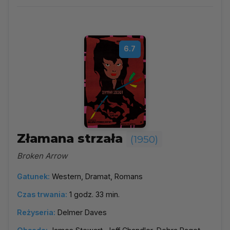
Wybierz rok
▼
Najpopularniejsze
6.7
Według ocen
Według daty
Alfabetycznie
Złamana strzała
(1950)
Broken Arrow
Gatunek:
Western, Dramat, Romans
Czas trwania:
1 godz. 33 min.
Reżyseria:
Delmer Daves