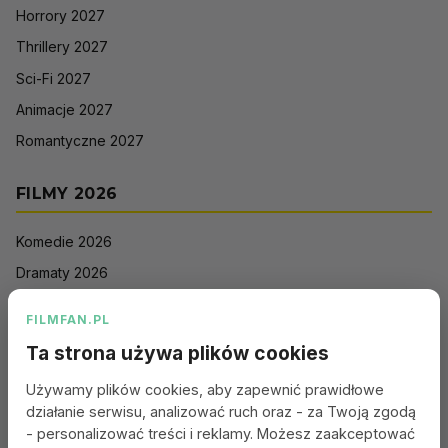
Horrory 2027
Thrillery 2027
Sci-Fi 2027
Animacje 2027
Romantyczne 2027
FILMY 2026
Komedie 2026
Dramaty 2026
Filmy akcji 2026
FILMFAN.PL
Horrory 2026
Ta strona używa plików cookies
Thrillery 2026
Używamy plików cookies, aby zapewnić prawidłowe
Sci-Fi 2026
działanie serwisu, analizować ruch oraz - za Twoją zgodą
Animacje 2026
- personalizować treści i reklamy. Możesz zaakceptować