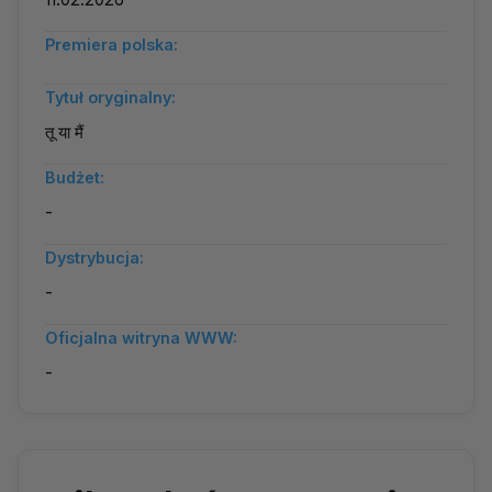
Premiera polska:
Tytuł oryginalny:
तू या मैं
Budżet:
-
Dystrybucja:
-
Oficjalna witryna WWW:
-