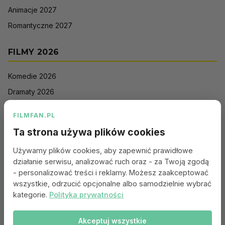
Animacje 2027
Romantyczne 2027
FILMY 2026
Komedie 2026
Dramaty 2026
Filmy akcji 2026
FILMFAN.PL
Horrory 2026
Ta strona używa plików cookies
Thrillery 2026
Używamy plików cookies, aby zapewnić prawidłowe
Sci-Fi 2026
działanie serwisu, analizować ruch oraz - za Twoją zgodą
Animacje 2026
- personalizować treści i reklamy. Możesz zaakceptować
wszystkie, odrzucić opcjonalne albo samodzielnie wybrać
Romantyczne 2026
kategorie.
Polityka prywatności
Akceptuj wszystkie