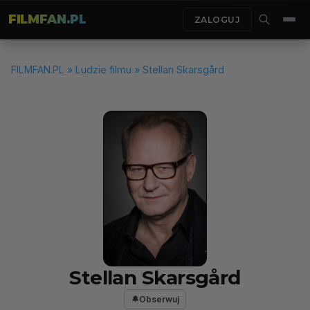
FILMFAN.PL
ZALOGUJ
FILMFAN.PL
»
Ludzie filmu
» Stellan Skarsgård
Stellan Skarsgård
Obserwuj
🔔