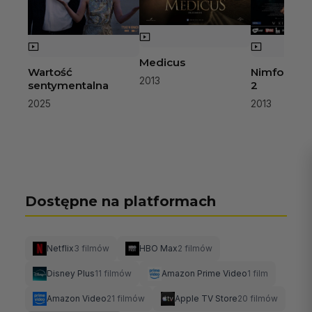
Medicus
Wartość
Nimfomank
2013
sentymentalna
2
2025
2013
Dostępne na platformach
Netflix
3 filmów
HBO Max
2 filmów
Disney Plus
11 filmów
Amazon Prime Video
1 film
Amazon Video
21 filmów
Apple TV Store
20 filmów