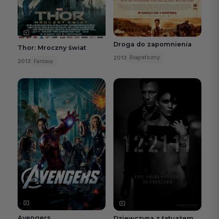
Droga do zapomnienia
Thor: Mroczny świat
2013
Biograficzny
2013
Fantasy
Avengers
Dziewczyna z tatuażem