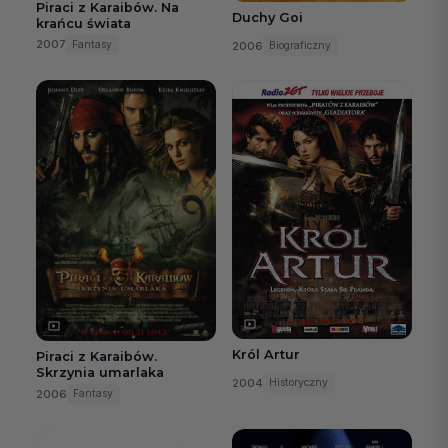
Piraci z Karaibów. Na
Duchy Goi
krańcu świata
2007
Fantasy
2006
Biograficzny
Król Artur
Piraci z Karaibów.
Skrzynia umarlaka
2004
Historyczny
2006
Fantasy