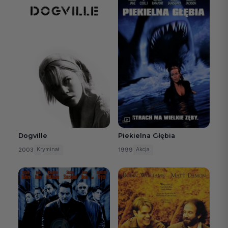
Dogville
Piekielna Głębia
2003
1999
Kryminał
Akcja