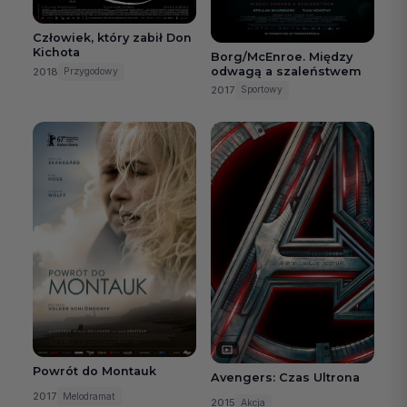
Człowiek, który zabił Don
Kichota
Borg/McEnroe. Między
odwagą a szaleństwem
2018
Przygodowy
2017
Sportowy
Powrót do Montauk
Avengers: Czas Ultrona
2017
Melodramat
2015
Akcja