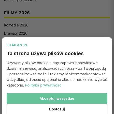
FILMY 2026
Komedie 2026
Dramaty 2026
Filmy akcji 2026
FILMFAN.PL
Horrory 2026
Ta strona używa plików cookies
Thrillery 2026
Używamy plików cookies, aby zapewnić prawidłowe
Sci-Fi 2026
działanie serwisu, analizować ruch oraz - za Twoją zgodą
Animacje 2026
- personalizować treści i reklamy. Możesz zaakceptować
wszystkie, odrzucić opcjonalne albo samodzielnie wybrać
Romantyczne 2026
kategorie.
Polityka prywatności
Akceptuj wszystkie
Portal:
Kontakt
|
Polityka Prywatności
|
Regulamin
|
Reklama
|
Ustawienia cookies
Dostosuj
© 2010–2026 FILMFAN.PL – Film. Nasza wspólna pasja.