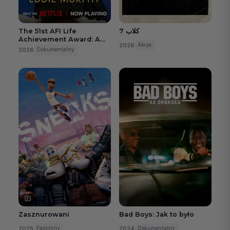
The 51st AFI Life
7 كلاب
Achievement Award: A
2026
Akcja
Tribute to Eddie Murphy
2026
Dokumentalny
Zasznurowani
Bad Boys: Jak to było
2025
2024
Familijny
Dokumentalny