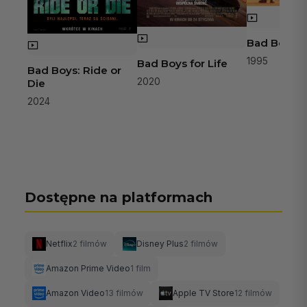
Bad Boys
1995
Bad Boys for Life
Bad Boys: Ride or
2020
Die
2024
Dostępne na platformach
Netflix
2 filmów
Disney Plus
2 filmów
Amazon Prime Video
1 film
Amazon Video
13 filmów
Apple TV Store
12 filmów