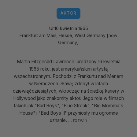
AKTOR
Ur.
16 kwietnia 1965
Frankfurt am Main, Hesse, West Germany [now
Germany]
Martin Fitzgerald Lawrence, urodzony 16 kwietnia
1965 roku, jest amerykańskim artystą
wszechstronnym. Pochodzi z Frankurtu nad Menem
w Niemczech. Sławę zdobył w latach
dziewięćdziesiątych, wkrocząc na ścieżkę kariery w
Hollywood jako znakomity aktor. Jego role w filmach
takich jak "Bad Boys", "Blue Streak", "Big Momma's
House" i "Bad Boys II" przyniosły mu ogromne
uznanie.
... rozwiń