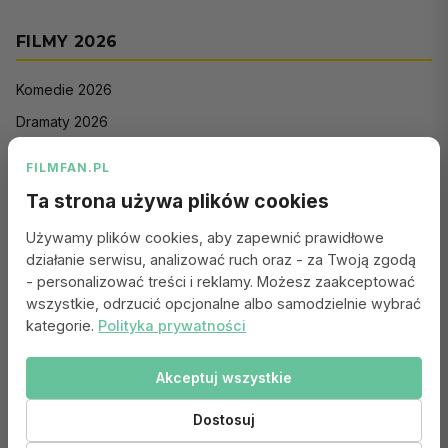
FILMY 2026
Komedie 2026
Dramaty 2026
Filmy akcji 2026
FILMFAN.PL
Horrory 2026
Ta strona używa plików cookies
Thrillery 2026
Używamy plików cookies, aby zapewnić prawidłowe
Sci-Fi 2026
działanie serwisu, analizować ruch oraz - za Twoją zgodą
Animacje 2026
- personalizować treści i reklamy. Możesz zaakceptować
wszystkie, odrzucić opcjonalne albo samodzielnie wybrać
Romantyczne 2026
kategorie.
Polityka prywatności
Akceptuj wszystkie
Portal:
Kontakt
|
Polityka Prywatności
|
Regulamin
|
Reklama
|
Ustawienia cookies
Dostosuj
© 2010–2026 FILMFAN.PL – Film. Nasza wspólna pasja.