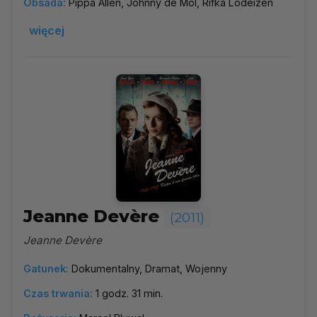
Obsada:
Pippa Allen, Johnny de Mol, Rifka Lodeizen
więcej
Jeanne Devère
(2011)
Jeanne Devère
Gatunek:
Dokumentalny, Dramat, Wojenny
Czas trwania:
1 godz. 31 min.