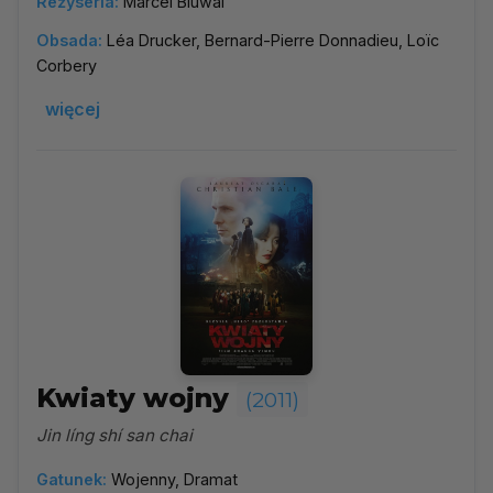
Reżyseria:
Marcel Bluwal
Obsada:
Léa Drucker, Bernard-Pierre Donnadieu, Loïc
Corbery
więcej
Kwiaty wojny
(2011)
Jin líng shí san chai
Gatunek:
Wojenny, Dramat