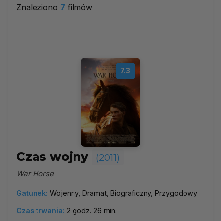
Znaleziono
7
filmów
2011
▼
Najpopularniejsze
7.3
Według ocen
Według daty
Alfabetycznie
Czas wojny
(2011)
War Horse
Gatunek:
Wojenny, Dramat, Biograficzny, Przygodowy
Czas trwania:
2 godz. 26 min.