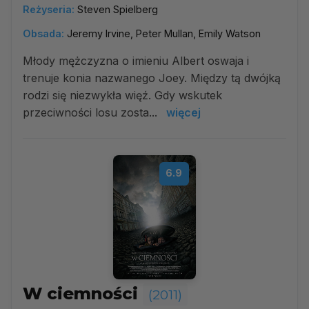
Reżyseria:
Steven Spielberg
Obsada:
Jeremy Irvine, Peter Mullan, Emily Watson
Młody mężczyzna o imieniu Albert oswaja i
trenuje konia nazwanego Joey. Między tą dwójką
rodzi się niezwykła więź. Gdy wskutek
przeciwności losu zosta...
więcej
6.9
W ciemności
(2011)