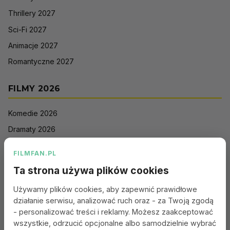
Thrillery 2027
Sci-Fi 2027
Animacje 2027
Romantyczne 2027
FILMY 2026
Komedie 2026
Dramaty 2026
Filmy akcji 2026
FILMFAN.PL
Horrory 2026
Ta strona używa plików cookies
Thrillery 2026
Używamy plików cookies, aby zapewnić prawidłowe
Sci-Fi 2026
działanie serwisu, analizować ruch oraz - za Twoją zgodą
Animacje 2026
- personalizować treści i reklamy. Możesz zaakceptować
wszystkie, odrzucić opcjonalne albo samodzielnie wybrać
Romantyczne 2026