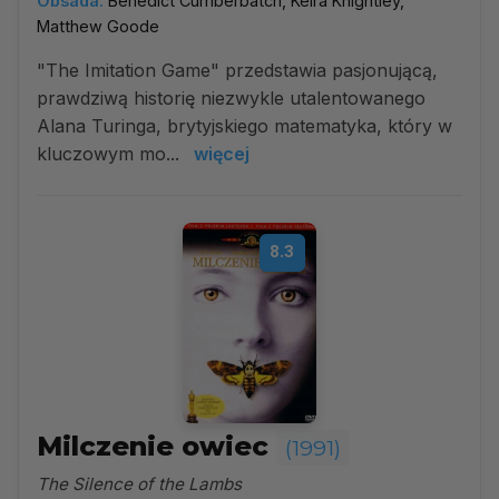
Obsada:
Benedict Cumberbatch, Keira Knightley,
Matthew Goode
"The Imitation Game" przedstawia pasjonującą,
prawdziwą historię niezwykle utalentowanego
Alana Turinga, brytyjskiego matematyka, który w
kluczowym mo...
więcej
8.3
Milczenie owiec
(1991)
The Silence of the Lambs