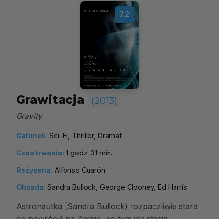
7.2
Grawitacja
(2013)
Gravity
Gatunek:
Sci-Fi, Thriller, Dramat
Czas trwania:
1 godz. 31 min.
Reżyseria:
Alfonso Cuarón
Obsada:
Sandra Bullock, George Clooney, Ed Harris
Astronautka (Sandra Bullock) rozpaczliwie stara
się powrócić na Ziemię, po tym jak stacja