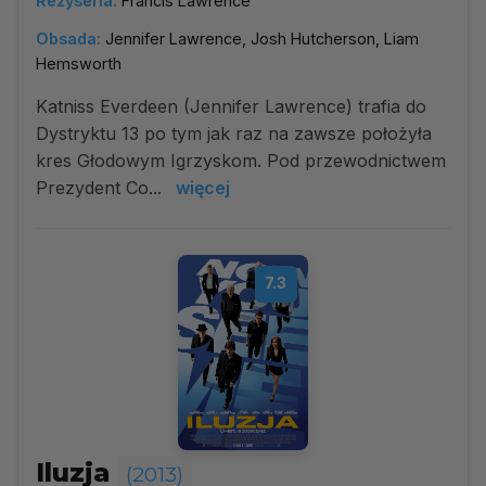
Reżyseria:
Francis Lawrence
Obsada:
Jennifer Lawrence, Josh Hutcherson, Liam
Hemsworth
Katniss Everdeen (Jennifer Lawrence) trafia do
Dystryktu 13 po tym jak raz na zawsze położyła
kres Głodowym Igrzyskom. Pod przewodnictwem
Prezydent Co...
więcej
7.3
Iluzja
(2013)