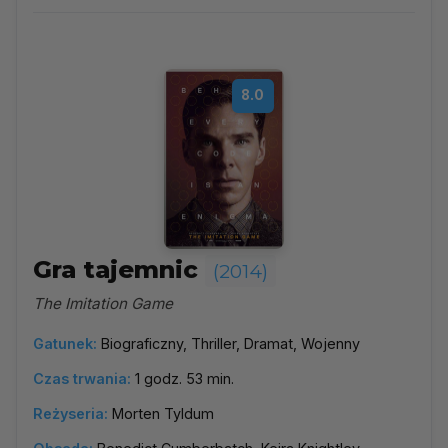
Wybierz rok
▼
Najpopularniejsze
8.0
Według ocen
Według daty
Alfabetycznie
Gra tajemnic
(2014)
The Imitation Game
Gatunek:
Biograficzny, Thriller, Dramat, Wojenny
Czas trwania:
1 godz. 53 min.
Reżyseria:
Morten Tyldum