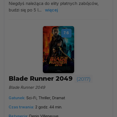
Niegdyś należąca do elity płatnych zabójców,
budzi się po 5 l...
więcej
7.6
Blade Runner 2049
(2017)
Blade Runner 2049
Gatunek:
Sci-Fi, Thriller, Dramat
Czas trwania:
2 godz. 44 min.
Reżyseria:
Denis Villeneuve