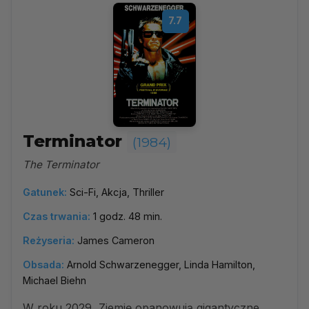
7.7
Terminator
(1984)
The Terminator
Gatunek:
Sci-Fi, Akcja, Thriller
Czas trwania:
1 godz. 48 min.
Reżyseria:
James Cameron
Obsada:
Arnold Schwarzenegger, Linda Hamilton,
Michael Biehn
W roku 2029, Ziemię opanowują gigantyczne