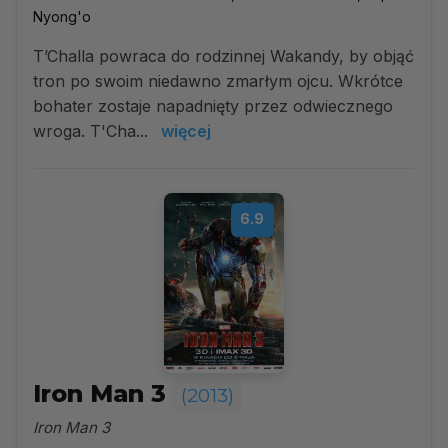
Nyong'o
T’Challa powraca do rodzinnej Wakandy, by objąć
tron po swoim niedawno zmarłym ojcu. Wkrótce
bohater zostaje napadnięty przez odwiecznego
wroga. T'Cha...
więcej
6.9
Iron Man 3
(2013)
Iron Man 3