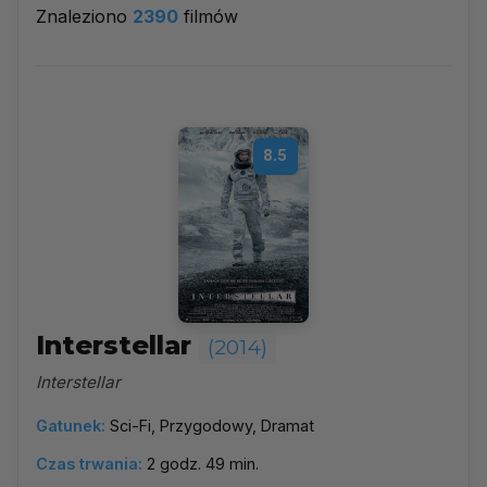
Znaleziono
2390
filmów
Wybierz rok
▼
Najpopularniejsze
8.5
Według ocen
Według daty
Alfabetycznie
Interstellar
(2014)
Interstellar
Gatunek:
Sci-Fi, Przygodowy, Dramat
Czas trwania:
2 godz. 49 min.