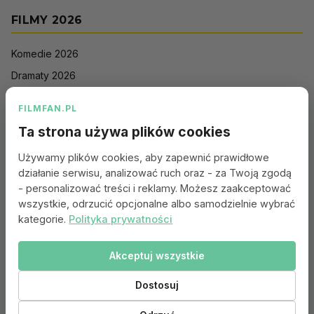
FILMY 2026
Komedie 2026
Dramaty 2026
Filmy akcji 2026
FILMFAN.PL
Horrory 2026
Ta strona używa plików cookies
Thrillery 2026
Używamy plików cookies, aby zapewnić prawidłowe
Sci-Fi 2026
działanie serwisu, analizować ruch oraz - za Twoją zgodą
Animacje 2026
- personalizować treści i reklamy. Możesz zaakceptować
wszystkie, odrzucić opcjonalne albo samodzielnie wybrać
Romantyczne 2026
kategorie.
Polityka prywatności
Akceptuj wszystkie
Portal:
Kontakt
|
Polityka Prywatności
|
Regulamin
|
Reklama
|
Ustawienia cookies
Dostosuj
© 2010–2026 FILMFAN.PL – Film. Nasza wspólna pasja.
Dane filmowe dostarczone przez