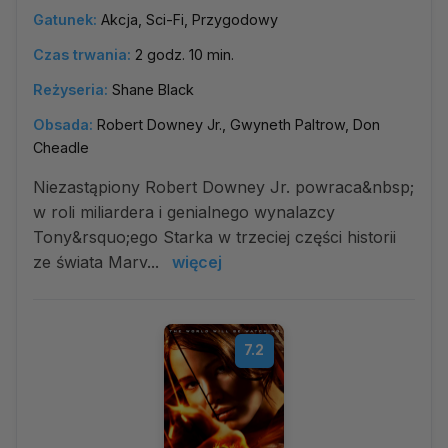
Gatunek:
Akcja, Sci-Fi, Przygodowy
Czas trwania:
2 godz. 10 min.
Reżyseria:
Shane Black
Obsada:
Robert Downey Jr., Gwyneth Paltrow, Don
Cheadle
Niezastąpiony Robert Downey Jr. powraca&nbsp;
w roli miliardera i genialnego wynalazcy
Tony&rsquo;ego Starka w trzeciej części historii
ze świata Marv...
więcej
7.2