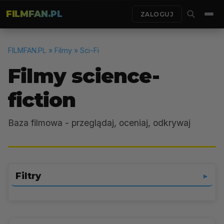
FILMFAN.PL
ZALOGUJ
FILMFAN.PL
» Filmy » Sci-Fi
Filmy science-
fiction
Baza filmowa - przeglądaj, oceniaj, odkrywaj
Filtry
▼
Sci-Fi
▼