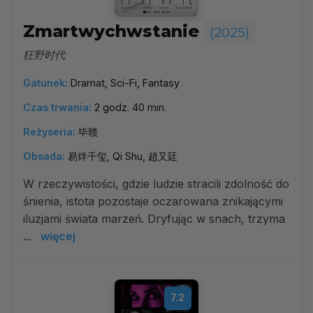
Zmartwychwstanie
(2025)
狂野时代
Gatunek:
Dramat, Sci-Fi, Fantasy
Czas trwania:
2 godz. 40 min.
Reżyseria:
毕赣
Obsada:
易烊千玺, Qi Shu, 趙又廷
W rzeczywistości, gdzie ludzie stracili zdolność do
śnienia, istota pozostaje oczarowana znikającymi
iluzjami świata marzeń. Dryfując w snach, trzyma
...
więcej
7.2