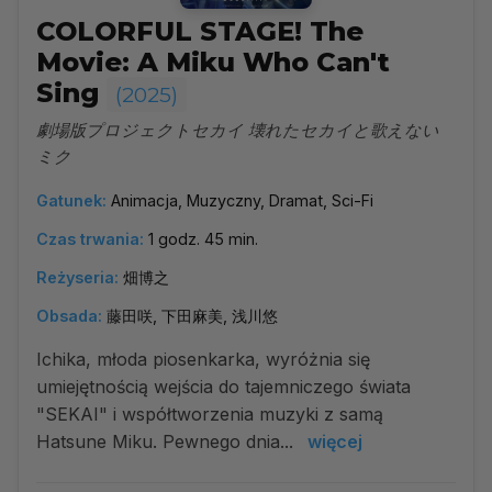
COLORFUL STAGE! The
Movie: A Miku Who Can't
Sing
(2025)
劇場版プロジェクトセカイ 壊れたセカイと歌えない
ミク
Gatunek:
Animacja, Muzyczny, Dramat, Sci-Fi
Czas trwania:
1 godz. 45 min.
Reżyseria:
畑博之
Obsada:
藤田咲, 下田麻美, 浅川悠
Ichika, młoda piosenkarka, wyróżnia się
umiejętnością wejścia do tajemniczego świata
"SEKAI" i współtworzenia muzyki z samą
Hatsune Miku. Pewnego dnia...
więcej