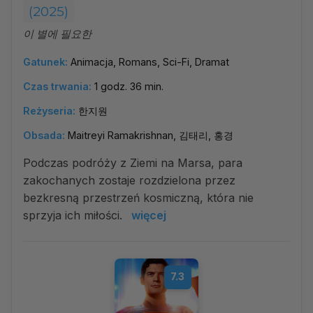
(2025)
이 별에 필요한
Gatunek:
Animacja, Romans, Sci-Fi, Dramat
Czas trwania:
1 godz. 36 min.
Reżyseria:
한지원
Obsada:
Maitreyi Ramakrishnan, 김태리, 홍경
Podczas podróży z Ziemi na Marsa, para
zakochanych zostaje rozdzielona przez
bezkresną przestrzeń kosmiczną, która nie
sprzyja ich miłości.
więcej
7.3