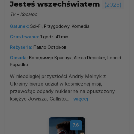
Jesteś wszechświatem
(2025)
Ти – Космос
Gatunek:
Sci-Fi, Przygodowy, Komedia
Czas trwania:
1 godz. 41 min.
Reżyseria:
Павло Остріков
Obsada:
Володимир Кравчук, Alexia Depicker, Leonid
Popadko
W nieodległej przyszłości Andriy Melnyk z
Ukrainy bierze udział w kosmicznej misji,
przewożąc odpady nuklearne na opuszczony
księżyc Jowisza, Callisto...
więcej
7.6