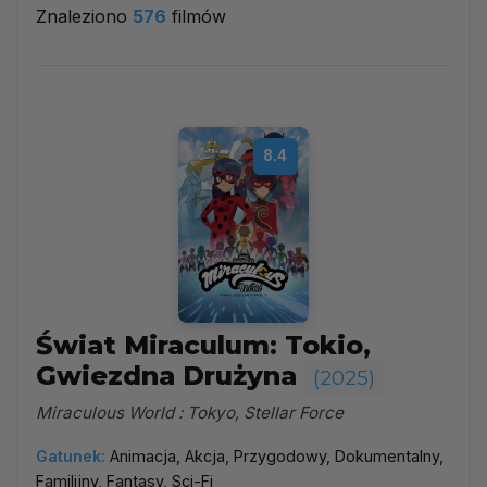
Znaleziono
576
filmów
2025
▼
Najpopularniejsze
8.4
Według ocen
Według daty
Alfabetycznie
Świat Miraculum: Tokio,
Gwiezdna Drużyna
(2025)
Miraculous World : Tokyo, Stellar Force
Gatunek:
Animacja, Akcja, Przygodowy, Dokumentalny,
Familijny, Fantasy, Sci-Fi