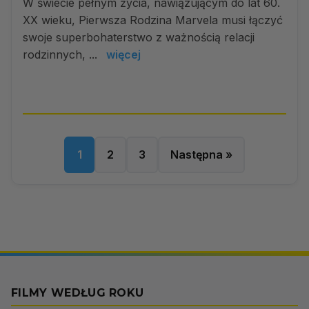
W świecie pełnym życia, nawiązującym do lat 60.
XX wieku, Pierwsza Rodzina Marvela musi łączyć
swoje superbohaterstwo z ważnością relacji
rodzinnych, ...
więcej
1
2
3
Następna »
FILMY WEDŁUG ROKU