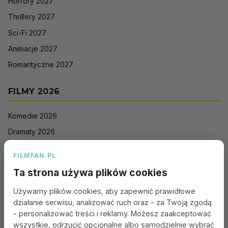
Horrory 2027
Thrillery 2027
Sci-Fi 2027
Animacje 2027
Romantyczne 2027
FILMY 2026
Komedie 2026
Dramaty 2026
Filmy akcji 2026
FILMFAN.PL
Horrory 2026
Ta strona używa plików cookies
Thrillery 2026
Używamy plików cookies, aby zapewnić prawidłowe
Sci-Fi 2026
działanie serwisu, analizować ruch oraz - za Twoją zgodą
Animacje 2026
- personalizować treści i reklamy. Możesz zaakceptować
wszystkie, odrzucić opcjonalne albo samodzielnie wybrać
Romantyczne 2026