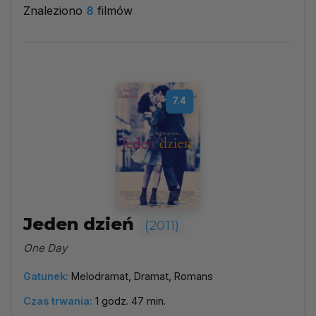
Znaleziono
8
filmów
2011
▼
Najpopularniejsze
7.4
Według ocen
Według daty
Alfabetycznie
Jeden dzień
(2011)
One Day
Gatunek:
Melodramat, Dramat, Romans
Czas trwania:
1 godz. 47 min.