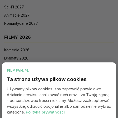
Sci-Fi 2027
Animacje 2027
Romantyczne 2027
FILMY 2026
Komedie 2026
Dramaty 2026
Filmy akcji 2026
FILMFAN.PL
Horrory 2026
Ta strona używa plików cookies
Thrillery 2026
Używamy plików cookies, aby zapewnić prawidłowe
Sci-Fi 2026
działanie serwisu, analizować ruch oraz - za Twoją zgodą
Animacje 2026
- personalizować treści i reklamy. Możesz zaakceptować
wszystkie, odrzucić opcjonalne albo samodzielnie wybrać
Romantyczne 2026
kategorie.
Polityka prywatności