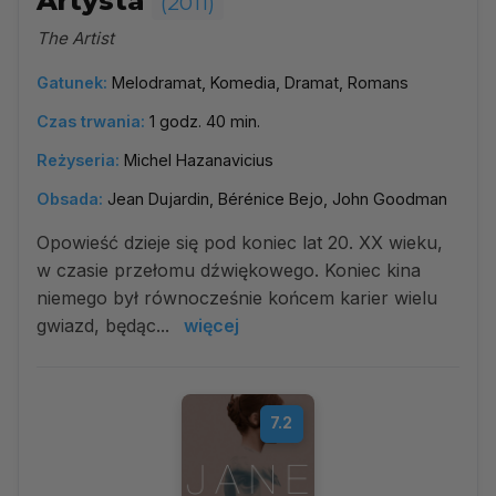
Artysta
(2011)
The Artist
Gatunek:
Melodramat, Komedia, Dramat, Romans
Czas trwania:
1 godz. 40 min.
Reżyseria:
Michel Hazanavicius
Obsada:
Jean Dujardin, Bérénice Bejo, John Goodman
Opowieść dzieje się pod koniec lat 20. XX wieku,
w czasie przełomu dźwiękowego. Koniec kina
niemego był równocześnie końcem karier wielu
gwiazd, będąc...
więcej
7.2