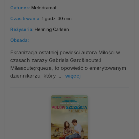
Gatunek:
Melodramat
Czas trwania:
1 godz. 30 min.
Reżyseria:
Henning Carlsen
Obsada:
Ekranizacja ostatniej powieści autora Miłości w
czasach zarazy Gabriela Garc&iacute;i
M&aacute;rqueza, to opowieść o emerytowanym
dziennikarzu, który ...
więcej