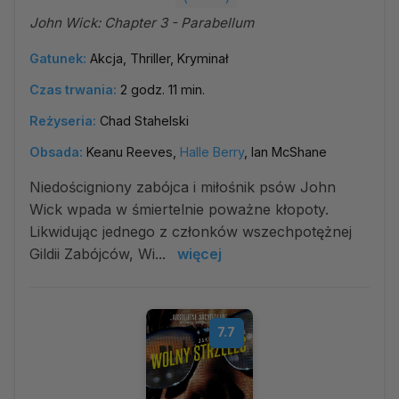
John Wick: Chapter 3 - Parabellum
Gatunek:
Akcja, Thriller, Kryminał
Czas trwania:
2 godz. 11 min.
Reżyseria:
Chad Stahelski
Obsada:
Keanu Reeves,
Halle Berry
, Ian McShane
Niedościgniony zabójca i miłośnik psów John
Wick wpada w śmiertelnie poważne kłopoty.
Likwidując jednego z członków wszechpotężnej
Gildii Zabójców, Wi...
więcej
7.7