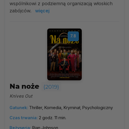
wspólnikowi z podziemną organizacją włoskich
zabójców.
więcej
7.8
Na noże
(2019)
Knives Out
Gatunek:
Thriller, Komedia, Kryminał, Psychologiczny
Czas trwania:
2 godz. 11 min.
Reżyseria:
Rian Johnson