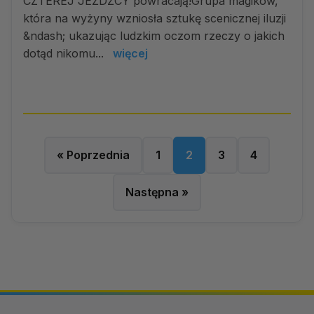
CZTEREJ JEŹDŹCY powracają!Grupa magików,
która na wyżyny wzniosła sztukę scenicznej iluzji
&ndash; ukazując ludzkim oczom rzeczy o jakich
dotąd nikomu...
więcej
« Poprzednia
1
2
3
4
Następna »