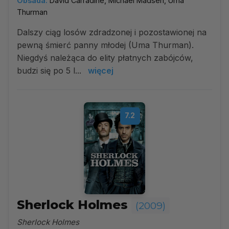
Obsada:
David Carradine, Michael Madsen, Uma
Thurman
Dalszy ciąg losów zdradzonej i pozostawionej na
pewną śmierć panny młodej (Uma Thurman).
Niegdyś należąca do elity płatnych zabójców,
budzi się po 5 l...
więcej
7.2
Sherlock Holmes
(2009)
Sherlock Holmes