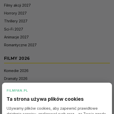
Filmy akcji 2027
Horrory 2027
Thrillery 2027
Sci-Fi 2027
Animacje 2027
Romantyczne 2027
FILMY 2026
Komedie 2026
Dramaty 2026
Filmy akcji 2026
FILMFAN.PL
Horrory 2026
Ta strona używa plików cookies
Thrillery 2026
Używamy plików cookies, aby zapewnić prawidłowe
Sci-Fi 2026
działanie serwisu, analizować ruch oraz - za Twoją zgodą