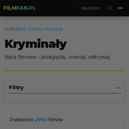
FILMFAN.PL
ZALOGUJ
FILMFAN.PL
» Filmy » Kryminał
Kryminały
Baza filmowa - przeglądaj, oceniaj, odkrywaj
Filtry
▼
Kryminał
▼
Znaleziono
2992
filmów