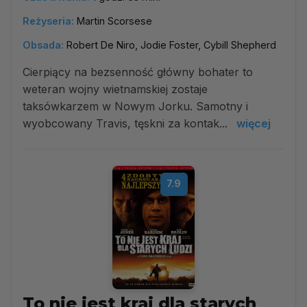
Reżyseria:
Martin Scorsese
Obsada:
Robert De Niro, Jodie Foster, Cybill Shepherd
Cierpiący na bezsenność główny bohater to
weteran wojny wietnamskiej zostaje
taksówkarzem w Nowym Jorku. Samotny i
wyobcowany Travis, tęskni za kontak...
więcej
7.9
To nie jest kraj dla starych