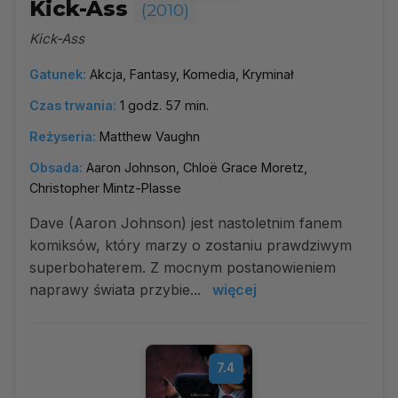
Kick-Ass
(2010)
Kick-Ass
Gatunek:
Akcja, Fantasy, Komedia, Kryminał
Czas trwania:
1 godz. 57 min.
Reżyseria:
Matthew Vaughn
Obsada:
Aaron Johnson, Chloë Grace Moretz,
Christopher Mintz-Plasse
Dave (Aaron Johnson) jest nastoletnim fanem
komiksów, który marzy o zostaniu prawdziwym
superbohaterem. Z mocnym postanowieniem
naprawy świata przybie...
więcej
7.4