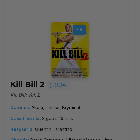
Wybierz rok
▼
Najpopularniejsze
7.9
Według ocen
Według daty
Alfabetycznie
Kill Bill 2
(2004)
Kill Bill: Vol. 2
Gatunek:
Akcja, Thriller, Kryminał
Czas trwania:
2 godz. 16 min.
Reżyseria:
Quentin Tarantino