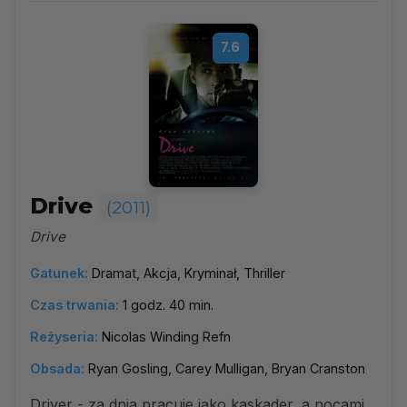
7.6
Drive
(2011)
Drive
Gatunek:
Dramat, Akcja, Kryminał, Thriller
Czas trwania:
1 godz. 40 min.
Reżyseria:
Nicolas Winding Refn
Obsada:
Ryan Gosling, Carey Mulligan, Bryan Cranston
Driver - za dnia pracuje jako kaskader, a nocami