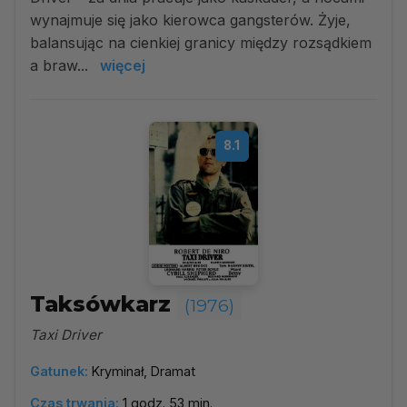
wynajmuje się jako kierowca gangsterów. Żyje,
balansując na cienkiej granicy między rozsądkiem
a braw...
więcej
8.1
Taksówkarz
(1976)
Taxi Driver
Gatunek:
Kryminał, Dramat
Czas trwania:
1 godz. 53 min.