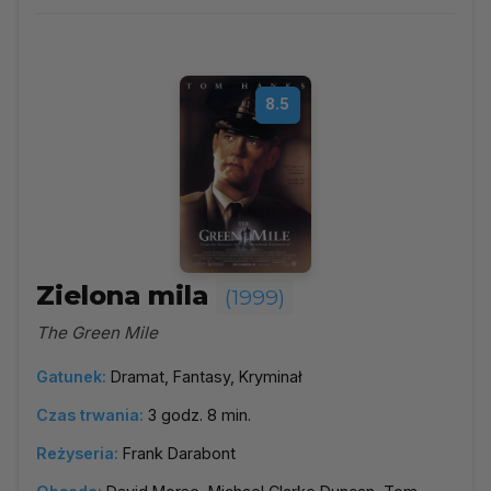
Wybierz rok
▼
Najpopularniejsze
8.5
Według ocen
Według daty
Alfabetycznie
Zielona mila
(1999)
The Green Mile
Gatunek:
Dramat, Fantasy, Kryminał
Czas trwania:
3 godz. 8 min.
Reżyseria:
Frank Darabont