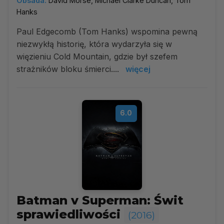
Obsada:
David Morse, Michael Clarke Duncan, Tom
Hanks
Paul Edgecomb (Tom Hanks) wspomina pewną
niezwykłą historię, która wydarzyła się w
więzieniu Cold Mountain, gdzie był szefem
strażników bloku śmierci....
więcej
6.0
Batman v Superman: Świt
sprawiedliwości
(2016)