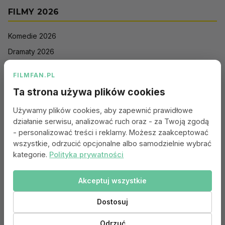
FILMY 2026
Komedie 2026
Dramaty 2026
Filmy akcji 2026
FILMFAN.PL
Horrory 2026
Ta strona używa plików cookies
Thrillery 2026
Używamy plików cookies, aby zapewnić prawidłowe
Sci-Fi 2026
działanie serwisu, analizować ruch oraz - za Twoją zgodą
Animacje 2026
- personalizować treści i reklamy. Możesz zaakceptować
wszystkie, odrzucić opcjonalne albo samodzielnie wybrać
Romantyczne 2026
kategorie.
Polityka prywatności
Akceptuj wszystkie
Portal:
Kontakt
|
Polityka Prywatności
|
Regulamin
|
Reklama
|
Ustawienia cookies
Dostosuj
© 2010–2026 FILMFAN.PL – Film. Nasza wspólna pasja.
Dane filmowe dostarczone przez
Odrzuć
Ta strona korzysta z TMDB i API TMDB, ale nie jest przez TMDB wspierana ani