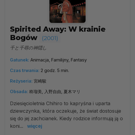
Spirited Away: W krainie
Bogów
(2001)
千と千尋の神隠し
Gatunek:
Animacja, Familijny, Fantasy
Czas trwania:
2 godz. 5 min.
Reżyseria:
宮崎駿
Obsada:
柊瑠美, 入野自由, 夏木マリ
Dziesięcioletnia Chihiro to kapryśna i uparta
dziewczynka, która oczekuje, że świat dostosuje
się do jej zachcianek. Kiedy rodzice informują ją o
koni...
więcej