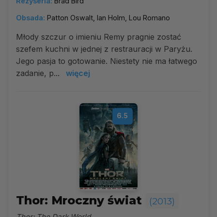
Reżyseria:
Brad Bird
Obsada:
Patton Oswalt, Ian Holm, Lou Romano
Młody szczur o imieniu Remy pragnie zostać
szefem kuchni w jednej z restrauracji w Paryżu.
Jego pasja to gotowanie. Niestety nie ma łatwego
zadanie, p...
więcej
6.5
Thor: Mroczny świat
(2013)
Thor: The Dark World