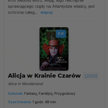
Król Siedmiu Mórz. Misją, tego niechętnie
sprawującego rządy na Atlantydzie władcy, jest
ochrona całeg...
więcej
6.6
Alicja w Krainie Czarów
(2010)
Alice in Wonderland
Gatunek:
Fantasy, Familijny, Przygodowy
Czas trwania:
1 godz. 48 min.