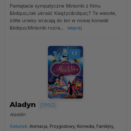
Pamiętacie sympatyczne Minionki z filmu
&bdquo;Jak ukraść Księżyc&rdquo;? Te wesołe,
żółte urwisy wracają do kin w nowej komedii
&bdquo;Minionki rozra...
więcej
7.7
Aladyn
(1992)
Aladdin
Gatunek:
Animacja, Przygodowy, Komedia, Familijny,