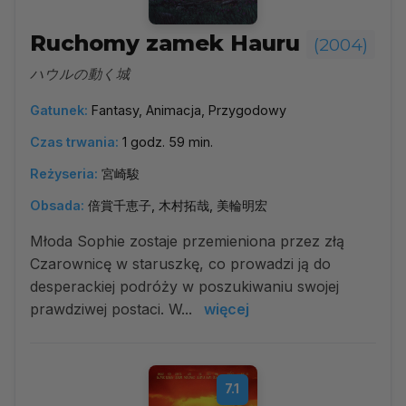
Ruchomy zamek Hauru
(2004)
ハウルの動く城
Gatunek:
Fantasy, Animacja, Przygodowy
Czas trwania:
1 godz. 59 min.
Reżyseria:
宮崎駿
Obsada:
倍賞千恵子, 木村拓哉, 美輪明宏
Młoda Sophie zostaje przemieniona przez złą
Czarownicę w staruszkę, co prowadzi ją do
desperackiej podróży w poszukiwaniu swojej
prawdziwej postaci. W...
więcej
7.1