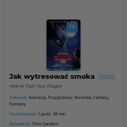
Wybierz rok
▼
Najpopularniejsze
7.9
Według ocen
Według daty
Alfabetycznie
Jak wytresować smoka
(2010)
How to Train Your Dragon
Gatunek:
Animacja, Przygodowy, Komedia, Fantasy,
Familijny
Czas trwania:
1 godz. 38 min.
Reżyseria:
Chris Sanders