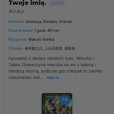
Twoje imię.
(2016)
君の名は。
Gatunek:
Animacja, Romans, Dramat
Czas trwania:
1 godz. 46 min.
Reżyseria:
Makoto Shinkai
Obsada:
神木隆之介, 上白石萌音, 成田凌
Opowieść o dwójce młodych ludzi, Mitsuhy i
Takim. Dziewczyna mieszka na wsi z babcią i
młodszą siostrą, podczas gdy chłopak to zwykły
mieszkaniec stol...
więcej
7.6