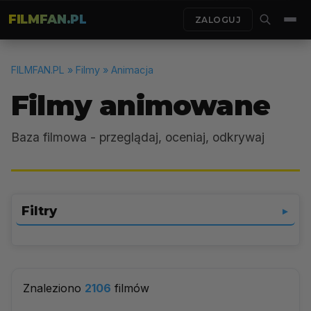
FILMFAN.PL
ZALOGUJ
FILMFAN.PL
» Filmy » Animacja
Filmy animowane
Baza filmowa - przeglądaj, oceniaj, odkrywaj
Filtry
▼
Animacja
▼
Znaleziono
2106
filmów