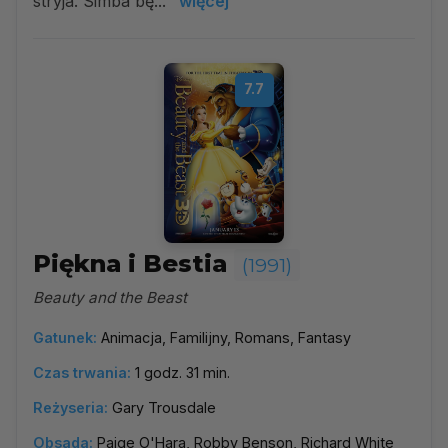
stryja. Simba bę...
więcej
7.7
Piękna i Bestia
(1991)
Beauty and the Beast
Gatunek:
Animacja, Familijny, Romans, Fantasy
Czas trwania:
1 godz. 31 min.
Reżyseria:
Gary Trousdale
Obsada:
Paige O'Hara, Robby Benson, Richard White