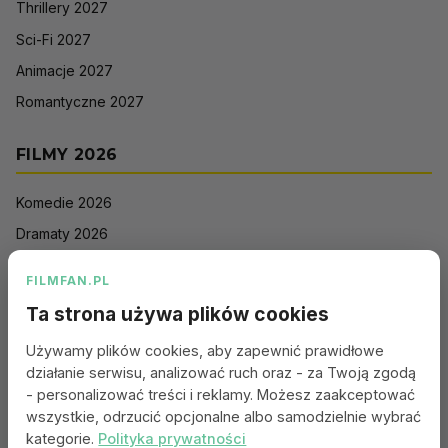
Thrillery 2027
Sci-Fi 2027
Animacje 2027
Romantyczne 2027
FILMY 2026
Komedie 2026
Dramaty 2026
Filmy akcji 2026
FILMFAN.PL
Horrory 2026
Ta strona używa plików cookies
Thrillery 2026
Używamy plików cookies, aby zapewnić prawidłowe
Sci-Fi 2026
działanie serwisu, analizować ruch oraz - za Twoją zgodą
Animacje 2026
- personalizować treści i reklamy. Możesz zaakceptować
wszystkie, odrzucić opcjonalne albo samodzielnie wybrać
Romantyczne 2026
kategorie.
Polityka prywatności