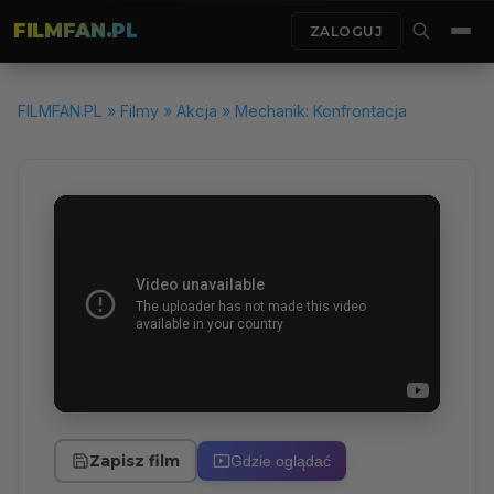
FILMFAN.PL
ZALOGUJ
FILMFAN.PL
»
Filmy
»
Akcja
» Mechanik: Konfrontacja
Zapisz film
Gdzie oglądać