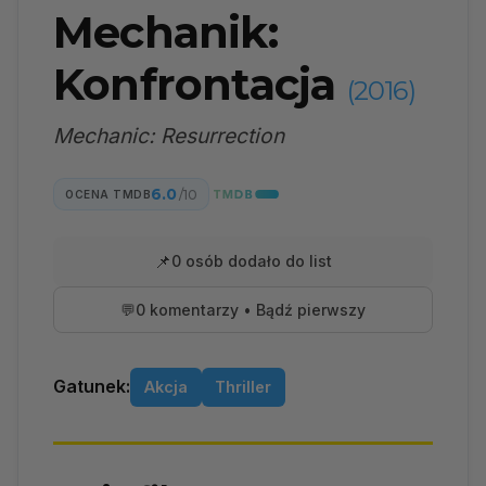
Mechanik:
Konfrontacja
(2016)
Mechanic: Resurrection
6.0
/10
OCENA TMDB
📌
0 osób dodało do list
💬
0 komentarzy • Bądź pierwszy
Gatunek:
Akcja
Thriller