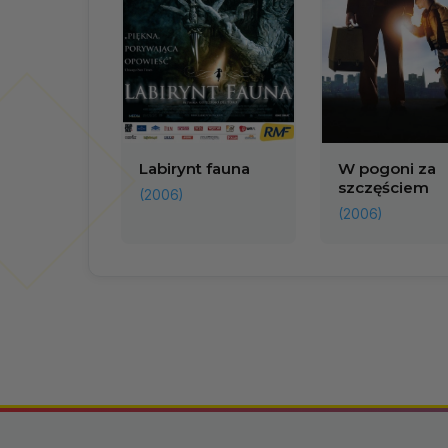
Labirynt fauna
W pogoni za
szczęściem
(2006)
(2006)