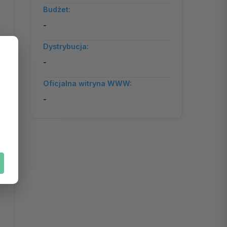
Budżet:
-
Dystrybucja:
-
Oficjalna witryna WWW:
-