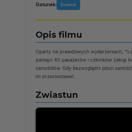
Gatunek:
Dramat
Opis filmu
Oparty na prawdziwych wydarzeniach, "Lot
pamięci 40 pasażerów i członków załogi l
samolotów. Gdy bezwzględni piloci samobój
im przeciwstawić.
Zwiastun