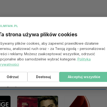
FILMFAN.PL
Ta strona używa plików cookies
żywamy plików cookies, aby zapewnić prawidłowe działanie
erwisu, analizować ruch oraz - za Twoją zgodą - personalizować
reści i reklamy. Możesz zaakceptować wszystkie, odrzucić
pcjonalne albo samodzielnie wybrać kategorie.
Polityka
rywatności
Odrzuć
Dostosuj
Akceptuj wszystkie
 się spodobać