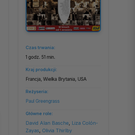
Czas trwania:
1 godz. 51 min.
Kraj produkcji:
Francja, Wielka Brytania, USA
Reżyseria:
Paul Greengrass
Główne role:
David Alan Basche
,
Liza Colón-
Zayas
,
Olivia Thirlby