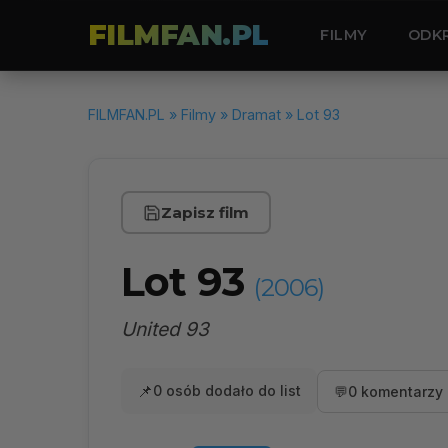
FILMFAN.PL
FILMY
ODK
FILMFAN.PL
»
Filmy
»
Dramat
» Lot 93
Zapisz film
Lot 93
(2006)
United 93
📌
0 osób dodało do list
💬
0 komentarzy 